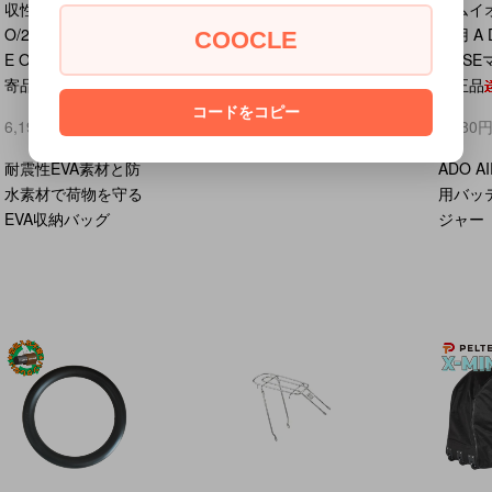
収性 AIR 20/20 PR
ウムイ
6,380円(税込)
O/20 ULTRA A DEC
ー用 A 
COOCLE
E OASIS 純正品 取
S PS
片足操作もできるバ
寄品
純正品
ンド付きペダル
コードをコピー
6,199円(税込)
6,980
耐震性EVA素材と防
ADO 
水素材で荷物を守る
用バッ
EVA収納バッグ
ジャー