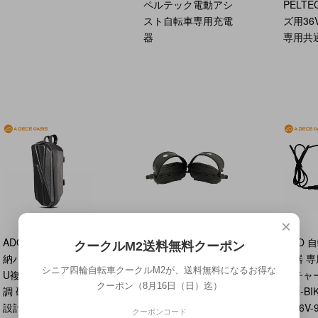
ペルテック電動アシ
PELTE
スト自転車専用充電
ズ用3
器
専用共
×
ADO 自転車 EVA収
エアロクークルM2
ADO 
クークルM2送料無料クーポン
納バッグ EVA素材 P
用 足固定ベルト付
電器 
シニア四輪自転車クークルM2が、送料無料になるお得な
U複合素材 カーボン
きペダル（左右1
ーチャー
クーポン（8月16日（日）迄）
調 硬質シェル 耐震
組）純正アクセサリ
O E-BI
設計 防水性 衝撃吸
ー
（36V-
クーポンコード