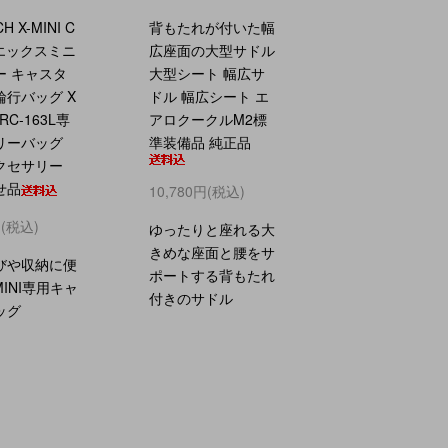
H X-MINI C
背もたれが付いた幅
 エックスミニ
広座面の大型サドル
ー キャスタ
大型シート 幅広サ
輪行バッグ X
ドル 幅広シート エ
XRC-163L専
アロクークルM2標
リーバッグ
準装備品 純正品
クセサリー
せ品
10,780円(税込)
円(税込)
ゆったりと座れる大
きめな座面と腰をサ
びや収納に便
ポートする背もたれ
MINI専用キャ
付きのサドル
ッグ