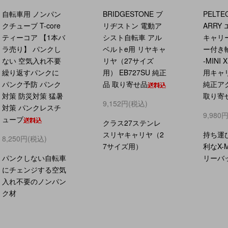
自転車用 ノンパン
BRIDGESTONE ブ
PELTEC
クチューブ T-core
リヂストン 電動ア
ARRY
ティーコア 【1本バ
シスト自転車 アル
キャリ
ラ売り】 パンクし
ベルトe用 リヤキャ
ー付き
ない 空気入れ不要
リヤ（27サイズ
-MINI 
繰り返すパンクに
用） EB727SU 純正
用キャ
パンク予防 パンク
品 取り寄せ品
純正ア
対策 防災対策 猛暑
取り寄
9,152円(税込)
対策 パンクレスチ
9,980
ューブ
クラス27ステンレ
スリヤキャリヤ（2
持ち運
8,250円(税込)
7サイズ用）
利なX-
パンクしない自転車
リーバ
にチェンジする空気
入れ不要のノンパン
ク材