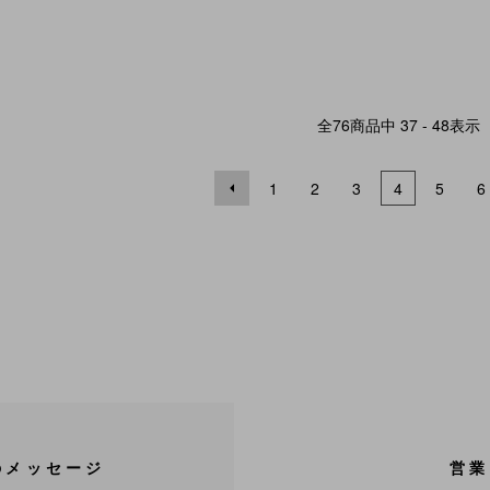
全
76
商品中
37 - 48
表示
1
2
3
4
5
6
のメッセージ
営業