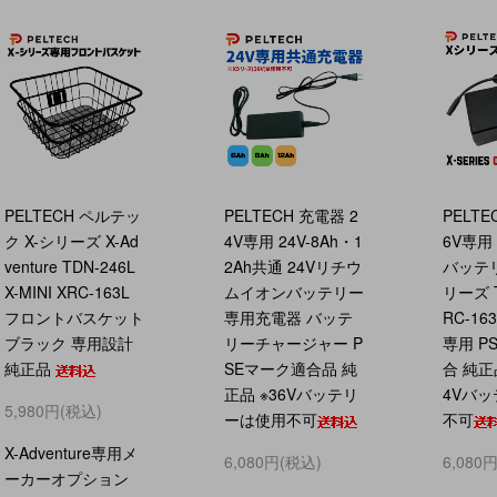
PELTECH ペルテッ
PELTECH 充電器 2
PELTE
ク X-シリーズ X-Ad
4V専用 24V-8Ah・1
6V専用 
venture TDN-246L
2Ah共通 24Vリチウ
バッテ
X-MINI XRC-163L
ムイオンバッテリー
リーズ T
フロントバスケット
専用充電器 バッテ
RC-163
ブラック 専用設計
リーチャージャー P
専用 P
純正品
SEマーク適合品 純
合 純正
正品 ※36Vバッテリ
4Vバ
5,980円(税込)
ーは使用不可
不可
X-Adventure専用メ
6,080円(税込)
6,080
ーカーオプション