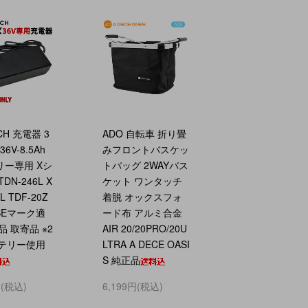
CH 充電器 3
ADO 自転車 折り畳
36V-8.5Ah
みフロントバスケッ
リー専用 Xシ
トバッグ 2WAYバス
DN-246L X
ケット ワンタッチ
L TDF-20Z
着脱 オックスフォ
SEマーク適
ード布 アルミ合金
品 取寄品 ※2
AIR 20/20PRO/20U
ッテリー使用
LTRA A DECE OASI
S 純正品
円(税込)
6,199円(税込)