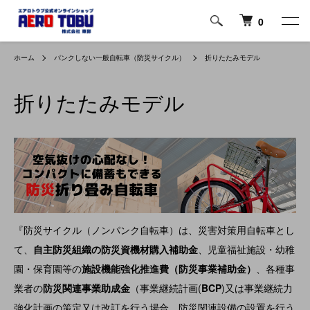
0
ホーム
パンクしない一般自転車（防災サイクル）
折りたたみモデル
折りたたみモデル
『防災サイクル（ノンパンク自転車）は、災害対策用自転車とし
て、
自主防災組織の防災資機材購入補助金
、児童福祉施設・幼稚
園・保育園等の
施設機能強化推進費（防災事業補助金）
、各種事
業者の
防災関連事業助成金
（事業継続計画(
BCP
)又は事業継続力
強化計画の策定又は改訂を行う場合、防災関連設備の設置を行う