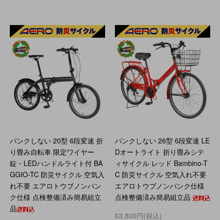
パンクしない 20型 6段変速 折
パンクしない 26型 6段変速 LE
り畳み自転車 限定ワイヤー
Dオートライト 折り畳みシテ
錠・LEDハンドルライト付 BA
ィサイクル レッド Bambino-T
GGIO-TC 防災サイクル 空気入
C 防災サイクル 空気入れ不要
れ不要 エアロトウブノンパン
エアロトウブノンパンク仕様
ク仕様 点検整備済み簡易組立
点検整備済み簡易組立品
品
63,800円(税込)