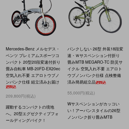
Mercedes-Benz メルセデス・
パンクしない 26型 外装18段変
ベンツ プレミアムスポーツコ
速・Ｗサスペンション付折り
ンパクト 20型20段変速付折り
畳みMTB MEGARO-TC 防災サ
畳み自転車 MB-20FD-EX20ec
イクル 空気入れ不要 エアロト
空気入れ不要 エアロトウブノ
ウブノンパンク仕様 点検整備
ンパンク仕様 組立済みお届け
済み簡易組立品
55,000円(税込)
209,800円(税込)
Wサスペンションがカッコい
躍動するコンパクトの境地
い！アーバンスタイルの26型
へ。20型エグゼクティブフォ
ノンパンク折り畳みMTB
ールディングバイク！