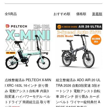
全5商品
おすすめ順
価格順
新着順
点検整備済み PELTECH X-MIN
組立整備済み ADO AIR 20 UL
I XRC-163L 16インチ 折り畳
TRA 2026 自動3段変速 3段オ
み 電動アシスト自転車 内装3
ートシフト 電動アシスト自転
段変速 ハイパワーモデル ベル
車 20インチ 折り畳み カーボ
トドライブ 簡易組立品 取り寄
ンベルト ワイヤー錠特典付 A