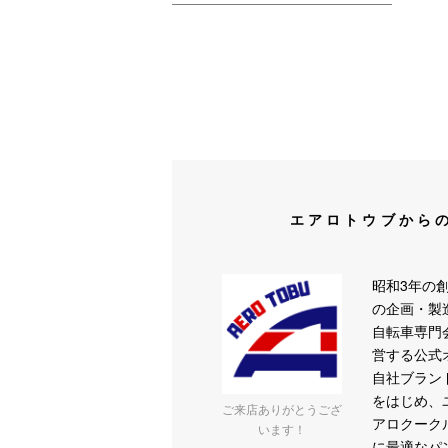
エアロトウブから
昭和3年の
の企画・製
自転車専門
営する公式
自社ブランド
をはじめ、
ご来店ありがとうござ
アロクーク
います！
に最適なパ