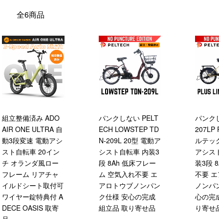
全6商品
組立整備済み ADO
パンクしない PELT
パンクし
AIR ONE ULTRA 自
ECH LOWSTEP TD
207LP
動3段変速 電動アシ
N-209L 20型 電動ア
ルテック
スト自転車 20イン
シスト自転車 内装3
アシス
チ オランダ風ロー
段 8Ah 低床フレー
装3段 
フレーム リアチャ
ム 空気入れ不要 エ
不要 
イルドシート取付可
アロトウブノンパン
ノンパ
ワイヤー錠特典付 A
ク仕様 安心の完成
心の完
DECE OASIS 取寄
組立品 取り寄せ品
り寄せ