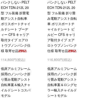
パンクしない PELT
パンクしない PELT
ECH TDN-212L 20
ECH TDN-212L 20
型 フル装備 折畳電
型 フル装備 折り畳
動アシスト自転車
み電動アシスト自転
ポリスポートチャイ
車 ポリスポートチ
ルドシート ブーデ
ャイルドシート ビ
ィー CFS キャリア
ルビー CFS キャリ
取付タイプ エアロ
ア取付タイプ エア
トウブノンパンク仕
ロトウブノンパンク
様 取寄せ品
仕様 取寄せ品
114,800円(税込)
116,800円(税込)
低床アルミフレーム
低床アルミフレーム
採用のノンパンク折
採用のノンパンク折
り畳み電動アシスト
り畳み電動アシスト
自転車案＆輸入チャ
自転車案＆ロングセ
イルドシートコスパ
ラー輸入チャイルド
モデル
シートモデル