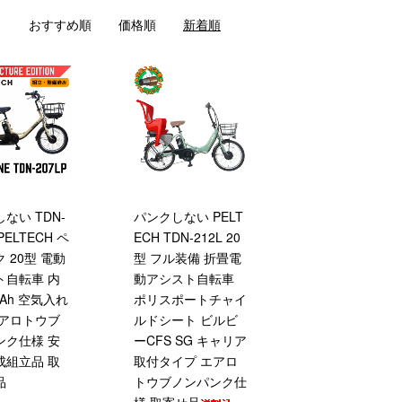
おすすめ順
価格順
新着順
ない TDN-
パンクしない PELT
 PELTECH ペ
ECH TDN-212L 20
 20型 電動
型 フル装備 折畳電
ト自転車 内
動アシスト自転車
8Ah 空気入れ
ポリスポートチャイ
エアロトウブ
ルドシート ビルビ
ンク仕様 安
ーCFS SG キャリア
成組立品 取
取付タイプ エアロ
品
トウブノンパンク仕