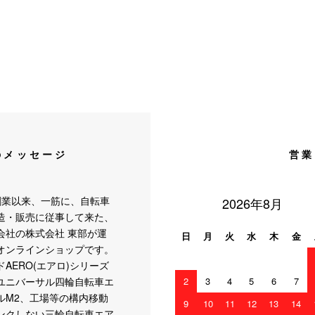
のメッセージ
営業
創業以来、一筋に、自転車
2026年8月
造・販売に従事して来た、
会社の株式会社 東部が運
日
月
火
水
木
金
オンラインショップです。
AERO(エアロ)シリーズ
ユニバーサル四輪自転車エ
2
3
4
5
6
7
ルM2、工場等の構内移動
9
10
11
12
13
14
ンクしない三輪自転車エア