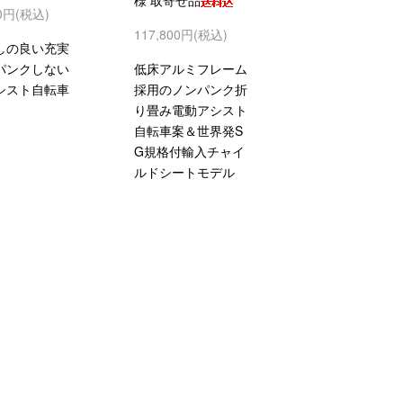
様 取寄せ品
00円(税込)
117,800円(税込)
しの良い充実
パンクしない
低床アルミフレーム
シスト自転車
採用のノンパンク折
り畳み電動アシスト
自転車案＆世界発S
G規格付輸入チャイ
ルドシートモデル