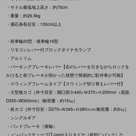
・サドル最低地上高さ：約70cm
・重量：約26.5kg
・適応身長目安：130cm以上
・前車輪20型・後車輪16型
・リモコンレバー付ブロックダイナモランプ
・アルミリム
・パーキングブレーキレバー【右のレバーを引きながらロックを
かけると前ブレーキが掛かった状態で簡易的に駐停車が可能】
・スウィングフレームタイプ【スウィング切り替えレバー付】
・大型後カゴ［外寸目安：開口部Ｄ440×Ｗ370×Ｈ250mm（底面
D350×W300mm）/耐荷重：約15㎏］
・前カゴ［外寸目安：D270×Ｗ345×Ｈ280ｍｍ/耐荷重：約5㎏］
・シングルギア
・バンドブレーキ（後輪）
・ノンパンクチューブ(T-core)入りタイヤ（絶対にパンクしな