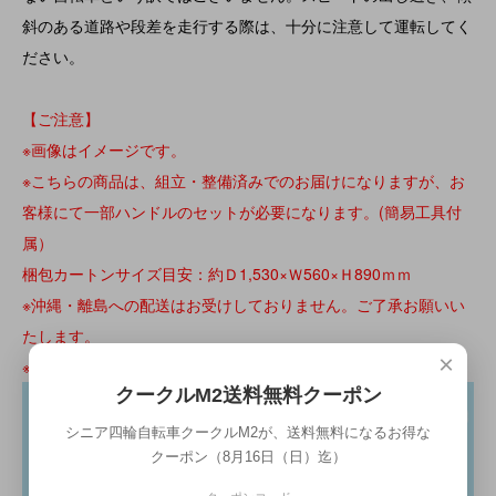
斜のある道路や段差を走行する際は、十分に注意して運転してく
ださい。
【ご注意】
※画像はイメージです。
※こちらの商品は、組立・整備済みでのお届けになりますが、お
客様にて一部ハンドルのセットが必要になります。(簡易工具付
属）
梱包カートンサイズ目安：約Ｄ1,530×Ｗ560×Ｈ890ｍｍ
※沖縄・離島への配送はお受けしておりません。ご了承お願いい
たします。
×
※仕様・デザインは予告なく変更になる場合がございます。
クークルM2送料無料クーポン
シニア四輪自転車クークルM2が、送料無料になるお得な
クーポン（8月16日（日）迄）