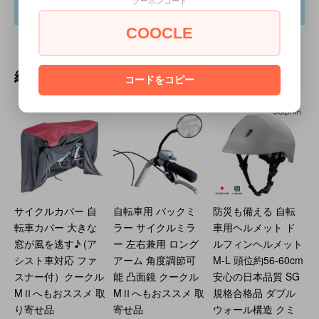
クーポンコード
COOCLE
組合せ購入おすすめ商品
コードをコピー
サイクルカバー 自
自転車用 バックミ
防災も備える 自転
転車カバー 大きな
ラー サイクルミラ
車用ヘルメット ド
窓が風を逃す♪ (ア
ー 左右兼用 ロング
ルフィンヘルメット
シスト車対応 ファ
アーム 角度調節可
M-L 頭位約56-60cm
スナー付）クークル
能 凸面鏡 クークル
安心の日本品質 SG
MⅡへもおススメ 取
MⅡへもおススメ 取
規格合格品 ダブル
り寄せ品
寄せ品
ウォール構造 クミ