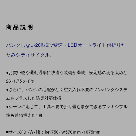
商品説明
パンクしない26型6段変速・LEDオートライト付折りた
たみシティサイクル。
●お買い物や通勤通学に快適な装備が満載。安定感のある太めな
26×1.75タイヤ
●さらに、パンクの心配がなく空気入れ不要のノンパンクシステ
ムをプラスした防災対応仕様
●シーンに応じて、工具不要で折り畳む事ができるフレキシブル
性も兼ね備えた1台
■サイズ(Ｄ×W×H)：約1750×Ｗ570ｍｍ×1075mm