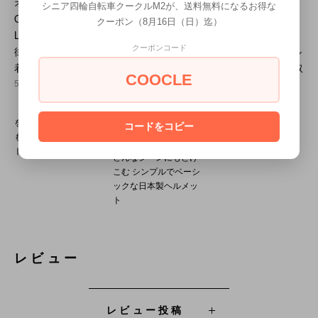
オージーケーカブト
車用ヘルメット ド
転車カバー 大きな
シニア四輪自転車クークルM2が、送料無料になるお得な
OGK Kabuto SN-13
ルフィンヘルメット
窓が風を逃す♪ (ア
クーポン（8月16日（日）迄）
L SG規格 通勤通学
M-L 頭位約56-60cm
シスト車対応 ファ
クーポンコード
街乗り ヘルメット
安心の日本品質 SG
スナー付）クークル
着用努力義務化
規格合格品 ダブル
MⅡへもおススメ 取
COOCLE
5,830円(税込)
ウォール構造 クミ
り寄せ品
カ工業製 防災スタ
4,400円(税込)
「軽さ」と「涼しさ」
イル
を追求し、スタイルに
雨風などから大切な自
コードをコピー
5,390円(税込)
もこだわったヘルメッ
転車を守るサイクルカ
ト
バー
どんなシーンにもとけ
こむ シンプルでベーシ
ックな日本製ヘルメッ
ト
レビュー
レビュー投稿