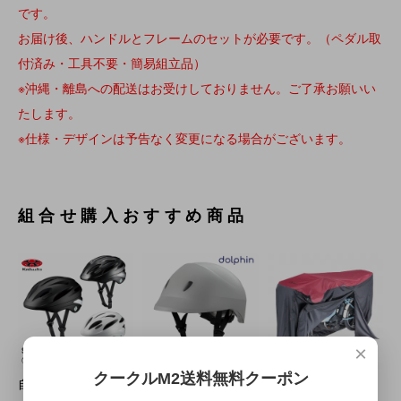
です。
お届け後、ハンドルとフレームのセットが必要です。（ペダル取
付済み・工具不要・簡易組立品）
※沖縄・離島への配送はお受けしておりません。ご了承お願いい
たします。
※仕様・デザインは予告なく変更になる場合がございます。
組合せ購入おすすめ商品
×
クークルM2送料無料クーポン
自転車用ヘルメット
防災も備える 自転
サイクルカバー 自