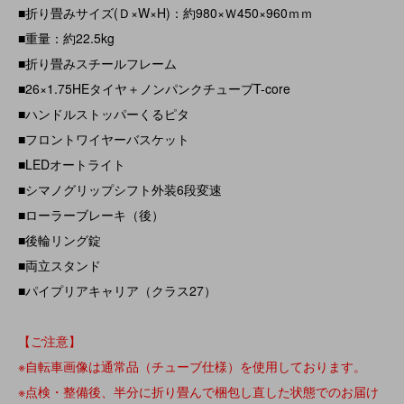
■折り畳みサイズ(Ｄ×W×H)：約980×Ｗ450×960ｍｍ
■重量：約22.5kg
■折り畳みスチールフレーム
■26×1.75HEタイヤ＋ノンパンクチューブT-core
■ハンドルストッパーくるピタ
■フロントワイヤーバスケット
■LEDオートライト
■シマノグリップシフト外装6段変速
■ローラーブレーキ（後）
■後輪リング錠
■両立スタンド
■パイプリアキャリア（クラス27）
【ご注意】
※自転車画像は通常品（チューブ仕様）を使用しております。
※点検・整備後、半分に折り畳んで梱包し直した状態でのお届け