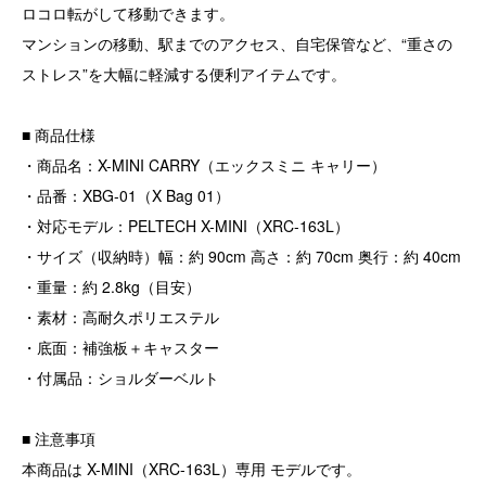
ロコロ転がして移動できます。
マンションの移動、駅までのアクセス、自宅保管など、“重さの
ストレス”を大幅に軽減する便利アイテムです。
■ 商品仕様
・商品名：X-MINI CARRY（エックスミニ キャリー）
・品番：XBG-01（X Bag 01）
・対応モデル：PELTECH X-MINI（XRC-163L）
・サイズ（収納時）幅：約 90cm 高さ：約 70cm 奥行：約 40cm
・重量：約 2.8kg（目安）
・素材：高耐久ポリエステル
・底面：補強板＋キャスター
・付属品：ショルダーベルト
■ 注意事項
本商品は X-MINI（XRC-163L）専用 モデルです。