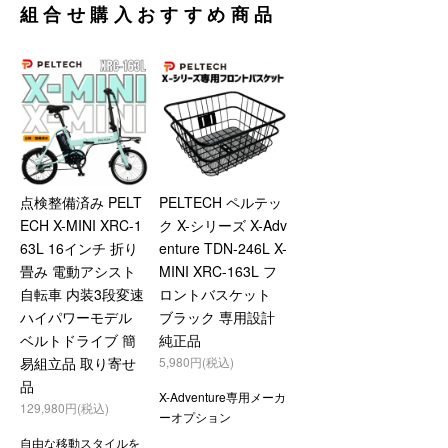
組合せ購入おすすめ商品
点検整備済み PELT
PELTECH ペルテッ
ECH X-MINI XRC-1
ク X-シリーズ X-Adv
63L 16インチ 折り
enture TDN-246L X-
畳み 電動アシスト
MINI XRC-163L フ
自転車 内装3段変速
ロントバスケット
ハイパワーモデル
ブラック 専用設計
ベルトドライブ 簡
純正品
易組立品 取り寄せ
5,980円(税込)
品
X-Adventure専用メーカ
129,980円(税込)
ーオプション
自由な移動スタイルを